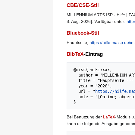
CBE/CSE-Stil
MILLENNIUM ARTS ISP - Hilfe | FAQ-
8. Aug. 2026]. Verfügbar unter:
http
Bluebook-Stil
Hauptseite,
https://hilfe.maisp.de/
BibTeX
-Eintrag
 @misc{ wiki:xxx,

   author = "MILLENNIUM ARTS ISP - Hilfe | FAQ",

   title = "Hauptseite --- MILLENNIUM ARTS ISP - Hilfe | FAQ{,} ",

   year = "2026",

   url = "
https://hilfe.ma
   note = "[Online; abgerufen am 8. August 2026]"

Bei Benutzung der
LaTeX
-Moduls „ur
kann die folgende Ausgabe genom