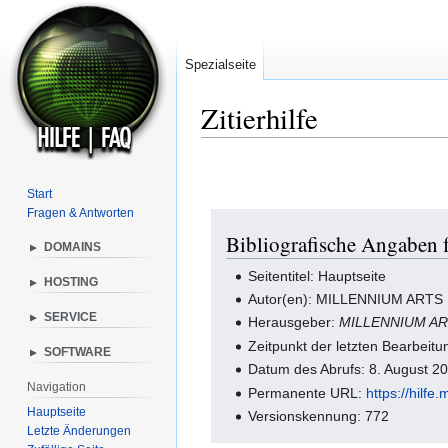
Spezialseite
Zitierhilfe
Zur
Zur
Navigation
Suche
Start
springen
springen
Fragen & Antworten
Bibliografische Angaben f
DOMAINS
▼
Seitentitel: Hauptseite
HOSTING
▼
Autor(en): MILLENNIUM ARTS IS
SERVICE
▼
Herausgeber:
MILLENNIUM ARTS
Zeitpunkt der letzten Bearbeit
SOFTWARE
▼
Datum des Abrufs: 8. August 2
Navigation
Permanente URL:
https://hilf
Hauptseite
Versionskennung: 772
Letzte Änderungen