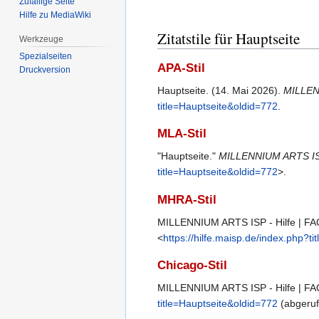
Zufällige Seite
Hilfe zu MediaWiki
Zitatstile für Hauptseite
Werkzeuge
Spezialseiten
APA-Stil
Druckversion
Hauptseite. (14. Mai 2026).
MILLENN
title=Hauptseite&oldid=772
.
MLA-Stil
"Hauptseite."
MILLENNIUM ARTS ISP
title=Hauptseite&oldid=772
>.
MHRA-Stil
MILLENNIUM ARTS ISP - Hilfe | FAQ
<
https://hilfe.maisp.de/index.php?t
Chicago-Stil
MILLENNIUM ARTS ISP - Hilfe | FAQ
title=Hauptseite&oldid=772
(abgeruf