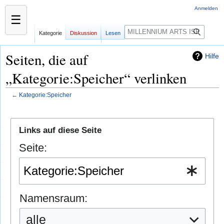
Anmelden
☰
Kategorie
Diskussion
Lesen
Seiten, die auf
Hilfe
„Kategorie:Speicher“ verlinken
←
Kategorie:Speicher
Zur
Zur
Navigation
Suche
Links auf diese Seite
springen
springen
Seite:
Namensraum:
alle